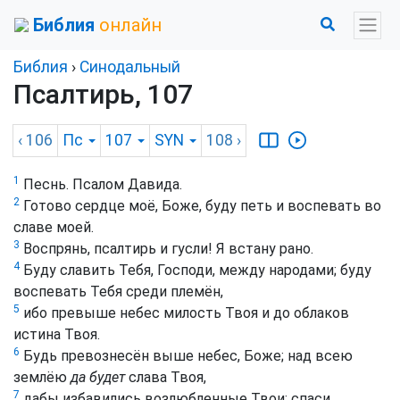
Библия
онлайн
Библия
›
Синодальный
Псалтирь, 107
‹ 106
Пс
107
SYN
108
›
1
Песнь. Псалом Давида.
2
Готово сердце моё, Боже, буду петь и воспевать во
славе моей.
3
Воспрянь, псалтирь и гусли! Я встану рано.
4
Буду славить Тебя, Господи, между народами; буду
воспевать Тебя среди племён,
5
ибо превыше небес милость Твоя и до облаков
истина Твоя.
6
Будь превознесён выше небес, Боже; над всею
землёю
да будет
слава Твоя,
7
дабы избавились возлюбленные Твои: спаси