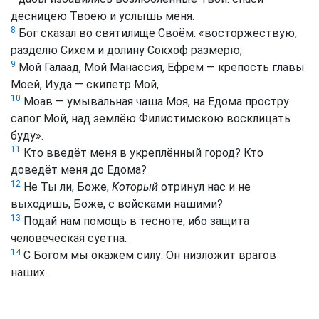
десницею Твоею и услышь меня.
8
Бог сказал во святилище Своём: «восторжествую,
разделю Сихем и долину Сокхоф размерю;
9
Мой Галаад, Мой Манассия, Ефрем — крепость главы
Моей, Иуда — скипетр Мой,
10
Моав — умывальная чаша Моя, на Едома простру
сапог Мой, над землёю Филистимскою восклицать
буду».
11
Кто введёт меня в укреплённый город? Кто
доведёт меня до Едома?
12
Не Ты ли, Боже,
Который
отринул нас и не
выходишь, Боже, с войсками нашими?
13
Подай нам помощь в тесноте, ибо защита
человеческая суетна.
14
С Богом мы окажем силу: Он низложит врагов
наших.