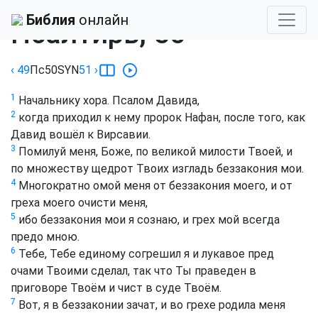
Библия
›
Синодальный
Библия
онлайн
Псалтирь, 50
‹ 49
Пс
50
SYN
51
›
1
Начальнику хора. Псалом Давида,
2
когда приходил к нему пророк Нафан, после того, как
Давид вошёл к Вирсавии.
3
Помилуй меня, Боже, по великой милости Твоей, и
по множеству щедрот Твоих изгладь беззакония мои.
4
Многократно омой меня от беззакония моего, и от
греха моего очисти меня,
5
ибо беззакония мои я сознаю, и грех мой всегда
предо мною.
6
Тебе, Тебе единому согрешил я и лукавое пред
очами Твоими сделал, так что Ты праведен в
приговоре Твоём и чист в суде Твоём.
7
Вот, я в беззаконии зачат, и во грехе родила меня