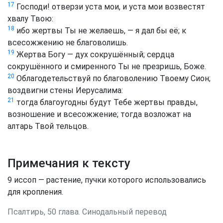
17
Господи! отверзи уста мои, и уста мои возвестят
хвалу Твою:
18
ибо жертвы Ты не желаешь, — я дал бы её; к
всесожжению не благоволишь.
19
Жертва Богу — дух сокрушённый; сердца
сокрушённого и смиренного Ты не презришь, Боже.
20
Облагодетельствуй по благоволению Твоему Сион;
воздвигни стены Иерусалима:
21
тогда благоугодны будут Тебе жертвы правды,
возношение и всесожжение; тогда возложат на
алтарь Твой тельцов.
Примечания к тексту
9
иссоп — растение, пучки которого использовались
для кропления.
Псалтирь, 50 глава. Синодальный перевод