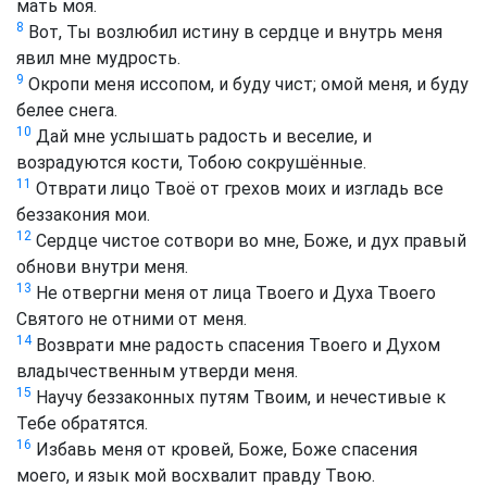
мать моя.
8
Вот, Ты возлюбил истину в сердце и внутрь меня
явил мне мудрость.
9
Окропи меня иссопом, и буду чист; омой меня, и буду
белее снега.
10
Дай мне услышать радость и веселие, и
возрадуются кости, Тобою сокрушённые.
11
Отврати лицо Твоё от грехов моих и изгладь все
беззакония мои.
12
Сердце чистое сотвори во мне, Боже, и дух правый
обнови внутри меня.
13
Не отвергни меня от лица Твоего и Духа Твоего
Святого не отними от меня.
14
Возврати мне радость спасения Твоего и Духом
владычественным утверди меня.
15
Научу беззаконных путям Твоим, и нечестивые к
Тебе обратятся.
16
Избавь меня от кровей, Боже, Боже спасения
моего, и язык мой восхвалит правду Твою.