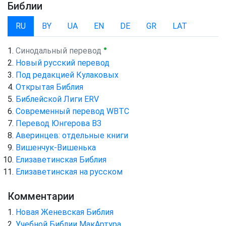
Библии
RU
BY
UA
EN
DE
GR
LAT
●
Синодальный перевод
Новый русский перевод
Под редакцией Кулаковых
Открытая Библия
Библейской Лиги ERV
Cовременный перевод WBTC
Перевод Юнгерова ВЗ
Аверинцев: отдельные книги
Вишенчук-Вишенька
Елизаветинская Библия
Елизаветинская на русском
Комментарии
Новая Женевская Библия
Учебной Библии МакАртура