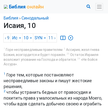
Библия
онлайн
Библия
›
Синодальный
Исаия, 10
‹ 9
Ис
10
SYN
11
›
1
5
Горе несправедливым правителям.
Ассирия, жезл гнева
20
Божия, возгордится и будет поражён.
Остаток Израиля
24
возложит упование на Господа и обратится.
«Не бойся
Ассура».
1
Горе тем, которые постановляют
несправедливые законы и пишут жестокие
решения,
2
чтобы устранить бедных от правосудия и
похитить права у малосильных из народа Моего,
чтобы вдов сделать добычею своею и ограбить