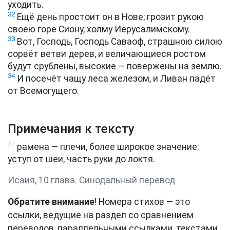
уходить.
32
Ещё день простоит он в Нове; грозит рукою
своею горе Сиону, холму Иерусалимскому.
33
Вот, Господь, Господь Саваоф, страшною силою
сорвёт ветви дерев, и величающиеся ростом
будут срублены, высокие — повержены на землю.
34
И посечёт чащу леса железом, и Ливан падёт
от Всемогущего.
Примечания к тексту
27
рамена — плечи, более широкое значение:
уступ от шеи, часть руки до локтя.
Исаия, 10 глава. Синодальный перевод
Обратите внимание
! Номера стихов — это
ссылки, ведущие на раздел со сравнением
переводов, параллельными ссылками, текстами