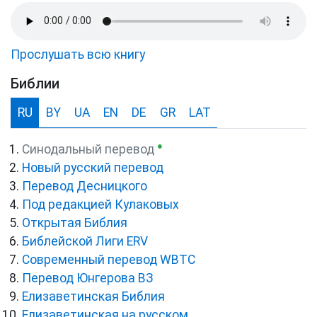
Прослушать всю книгу
Библии
RU
BY
UA
EN
DE
GR
LAT
●
Синодальный перевод
Новый русский перевод
Перевод Десницкого
Под редакцией Кулаковых
Открытая Библия
Библейской Лиги ERV
Cовременный перевод WBTC
Перевод Юнгерова ВЗ
Елизаветинская Библия
Елизаветинская на русском