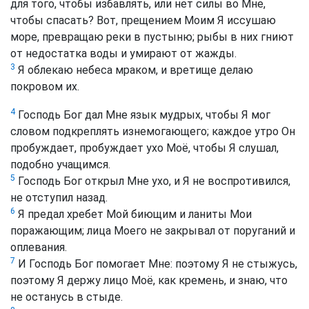
для того, чтобы избавлять, или нет силы во Мне,
чтобы спасать? Вот, прещением Моим Я иссушаю
море, превращаю реки в пустыню; рыбы в них гниют
от недостатка воды и умирают от жажды.
3
Я облекаю небеса мраком, и вретище делаю
покровом их.
4
Господь Бог дал Мне язык мудрых, чтобы Я мог
словом подкреплять изнемогающего; каждое утро Он
пробуждает, пробуждает ухо Моё, чтобы Я слушал,
подобно учащимся.
5
Господь Бог открыл Мне ухо, и Я не воспротивился,
не отступил назад.
6
Я предал хребет Мой биющим и ланиты Мои
поражающим; лица Моего не закрывал от поруганий и
оплевания.
7
И Господь Бог помогает Мне: поэтому Я не стыжусь,
поэтому Я держу лицо Моё, как кремень, и знаю, что
не останусь в стыде.