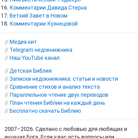
Комментарии Давида Стерна
Ветхий Завет в Новом
Комментарии Кузнецовой
//
Медиа кит
//
Telegram недокнижника
//
Наш YouTube канал
//
Детская Библия
//
Записки недокнижника: статьи и новости
//
Сравнение стихов и анализ текста
//
Параллельное чтение двух переводов
//
План чтения Библии на каждый день
//
Бесплатно скачать Библию
2007–2026. Сделано с любовью для любящих и
ищущих Бога. Если у вас есть вопросы или