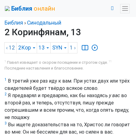
Библия
онлайн
Библия
›
Синодальный
2 Коринфянам, 13
‹ 12
2Кор
13
SYN
1
›
1
11
Павел извещает о скором посещении и строгом суде.
Последние наставления и благословение.
1
В третий уже раз иду к вам. При устах двух или трёх
свидетелей будет твёрдо всякое слово.
2
Я предварял и предваряю, как бы находясь
у вас
во
второй раз, и теперь, отсутствуя, пишу прежде
согрешившим и всем прочим, что, когда опять приду,
не пощажу.
3
Вы ищете доказательства на то, Христос ли говорит
во мне: Он не бессилен для вас, но силен в вас.