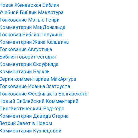
Новая Женевская Библия
Учебной Библии МакАртура
Толкование Мэтью Генри
Комментарии МакДональда
Толковая Библия Лопухина
Комментарии Жана Кальвина
Толкования Августина
Библия говорит сегодня
Комментарии Скоуфилда
Комментарии Баркли
Серия комментариев МакАртура
Толкование Иоанна Златоуста
Толкование Феофилакта Болгарского
Новый Библейский Комментарий
Лингвистический. Роджерс
Комментарии Давида Стерна
Ветхий Завет в Новом
Комментарии Кузнецовой