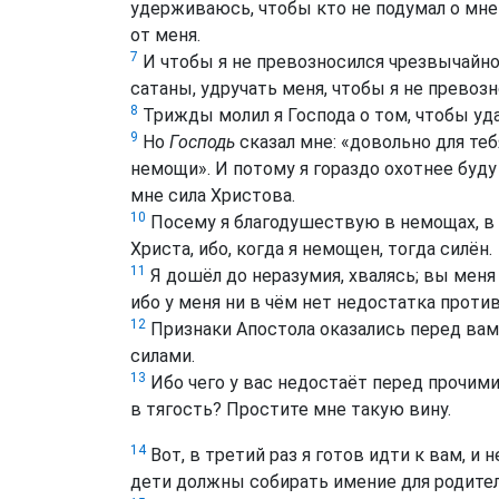
удерживаюсь, чтобы кто не подумал о мне
от меня.
7
И чтобы я не превозносился чрезвычайно
сатаны, удручать меня, чтобы я не превозн
8
Трижды молил я Господа о том, чтобы уда
9
Но
Господь
сказал мне: «довольно для теб
немощи». И потому я гораздо охотнее буд
мне сила Христова.
10
Посему я благодушествую в немощах, в об
Христа, ибо, когда я немощен, тогда силён.
11
Я дошёл до неразумия, хвалясь; вы мен
ибо у меня ни в чём нет недостатка против
12
Признаки Апостола оказались перед вам
силами.
13
Ибо чего у вас недостаёт перед прочими 
в тягость? Простите мне такую вину.
14
Вот, в третий раз я готов идти к вам, и н
дети должны собирать имение для родителе