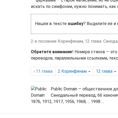
церквами — старое написание, но не оши
искать по симфонии, нужно понимать, как
Нашли в тексте
ошибку
? Выделите её и
2-е послание Коринфянам, 12 глава. Синод
Обратите внимание
! Номера стихов — это
переводов, параллельными ссылками, текс
‹ 11
глава
2 Коринфянам
12
глава
Public Domain — общественное д
Синодальный перевод, 66 канонич
1876, 1912, 1917, 1956, 1968, ... 1998 ...