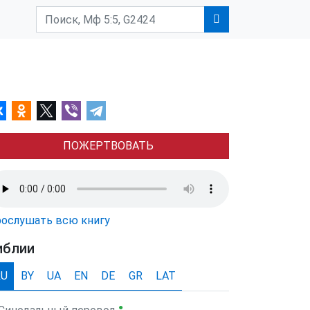
ПОЖЕРТВОВАТЬ
ослушать всю книгу
иблии
RU
BY
UA
EN
DE
GR
LAT
●