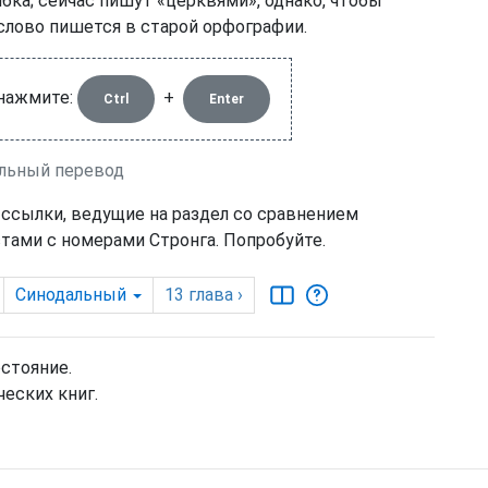
бка; сейчас пишут «церквями», однако, чтобы
 слово пишется в старой орфографии.
 нажмите:
+
Ctrl
Enter
альный перевод
 ссылки, ведущие на раздел со сравнением
тами с номерами Стронга. Попробуйте.
Синодальный
13
глава
›
остояние.
еских книг.