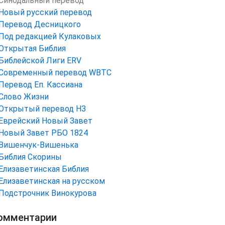
Синодальный перевод
Новый русский перевод
Перевод Десницкого
Под редакцией Кулаковых
Открытая Библия
Библейской Лиги ERV
Cовременный перевод WBTC
Перевод Еп. Кассиана
Слово Жизни
Открытый перевод НЗ
Еврейский Новый Завет
Новый Завет РБО 1824
Вишенчук-Вишенька
Библия Скорины
Елизаветинская Библия
Елизаветинская на русском
Подстрочник Винокурова
омментарии