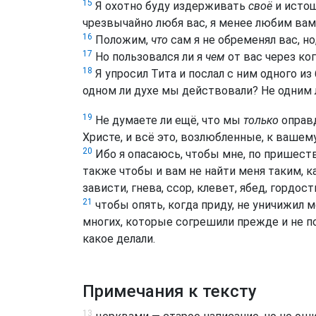
15
Я охотно буду издерживать
своё
и истощ
чрезвычайно любя вас, я менее любим вам
16
Положим,
что
сам я не обременял вас, но
17
Но пользовался ли я
чем
от вас через ког
18
Я упросил Тита и послал с ним одного из
одном ли духе мы действовали? Не одним 
19
Не думаете ли ещё, что мы
только
оправд
Христе, и всё это, возлюбленные, к вашем
20
Ибо я опасаюсь, чтобы мне, по пришеств
также чтобы и вам не найти меня таким, к
зависти, гнева, ссор, клевет, ябед, гордос
21
чтобы опять, когда приду, не уничижил м
многих, которые согрешили прежде и не по
какое делали.
Примечания к тексту
13