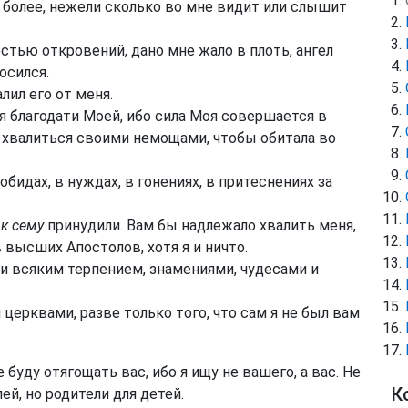
 более, нежели сколько во мне видит или слышит
стью откровений, дано мне жало в плоть, ангел
осился.
лил его от меня.
я благодати Моей, ибо сила Моя совершается в
у хвалиться своими немощами, чтобы обитала во
идах, в нуждах, в гонениях, в притеснениях за
я
к сему
принудили. Вам бы надлежало хвалить меня,
 высших Апостолов, хотя я и ничто.
и всяким терпением, знамениями, чудесами и
церквами, разве только того, что сам я не был вам
е буду отягощать вас, ибо я ищу не вашего, а вас. Не
К
й, но родители для детей.