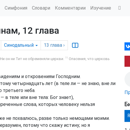
Симфония
Словари
Комментарии
Изучение
нам, 12 глава
Синодальный
13
глава
›
19
Ни он ни Тит не обременяли церкви.
Опасения, что церковь
 видениям и откровениям Господним.
тому четырнадцать лет (в теле ли — не знаю, вне ли
о третьего неба.
Пр
— в теле или вне тела: Бог знает),
Б
зреченные слова, которых человеку нельзя
же не похвалюсь, разве только немощами моими.
неразумен, потому что скажу истину; но я