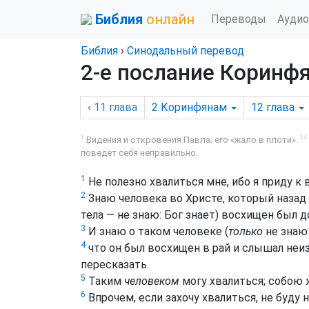
Библия
онлайн
Переводы
Аудио
Библия
›
Синодальный перевод
2-е послание Коринфя
‹ 11
глава
2 Коринфянам
12
глава
1
14
Видения и откровения Павла; его «жало в плоти».
поведет себя неправильно.
1
Не полезно хвалиться мне, ибо я приду к
2
Знаю человека во Христе, который назад 
тела — не знаю: Бог знает) восхищен был д
3
И знаю о таком человеке (
только
не знаю 
4
что он был восхищен в рай и слышал неи
пересказать.
5
Таким
человеком
могу хвалиться; собою 
6
Впрочем, если захочу хвалиться, не буду 