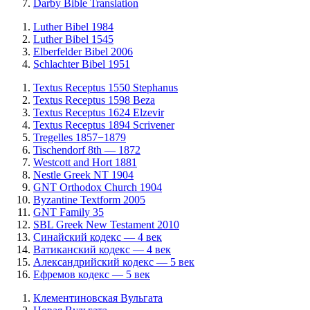
Darby Bible Translation
Luther Bibel 1984
Luther Bibel 1545
Elberfelder Bibel 2006
Schlachter Bibel 1951
Textus Receptus 1550 Stephanus
Textus Receptus 1598 Beza
Textus Receptus 1624 Elzevir
Textus Receptus 1894 Scrivener
Tregelles 1857−1879
Tischendorf 8th — 1872
Westcott and Hort 1881
Nestle Greek NT 1904
GNT Orthodox Church 1904
Byzantine Textform 2005
GNT Family 35
SBL Greek New Testament 2010
Синайский кодекс — 4 век
Ватиканский кодекс — 4 век
Александрийский кодекс — 5 век
Ефремов кодекс — 5 век
Клементиновская Вульгата