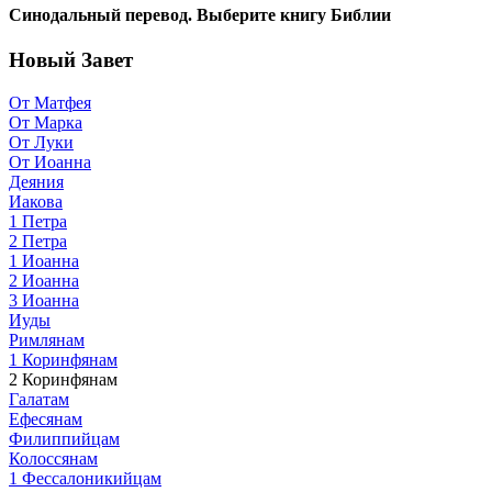
Синодальный перевод. Выберите книгу Библии
Новый Завет
От Матфея
От Марка
От Луки
От Иоанна
Деяния
Иакова
1 Петра
2 Петра
1 Иоанна
2 Иоанна
3 Иоанна
Иуды
Римлянам
1 Коринфянам
2 Коринфянам
Галатам
Ефесянам
Филиппийцам
Колоссянам
1 Фессалоникийцам