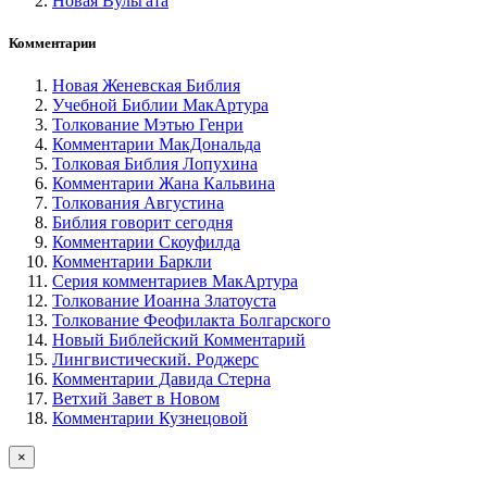
Новая Вульгата
Комментарии
Новая Женевская Библия
Учебной Библии МакАртура
Толкование Мэтью Генри
Комментарии МакДональда
Толковая Библия Лопухина
Комментарии Жана Кальвина
Толкования Августина
Библия говорит сегодня
Комментарии Скоуфилда
Комментарии Баркли
Серия комментариев МакАртура
Толкование Иоанна Златоуста
Толкование Феофилакта Болгарского
Новый Библейский Комментарий
Лингвистический. Роджерс
Комментарии Давида Стерна
Ветхий Завет в Новом
Комментарии Кузнецовой
×