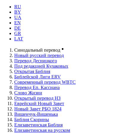
RU
BY
UA
EN
DE
GR
LAT
●
Синодальный перевод
Новый русский перевод
Перевод Десницкого
Под редакцией Кулаковых
Открытая Библия
Библейской Лиги ERV
Cовременный перевод WBTC
Перевод Еп. Кассиана
Слово Жизни
Открытый перевод НЗ
Еврейский Новый Завет
Новый Завет РБО 1824
Вишенчук-Вишенька
Библия Скорины
Елизаветинская Библия
Елизаветинская на русском