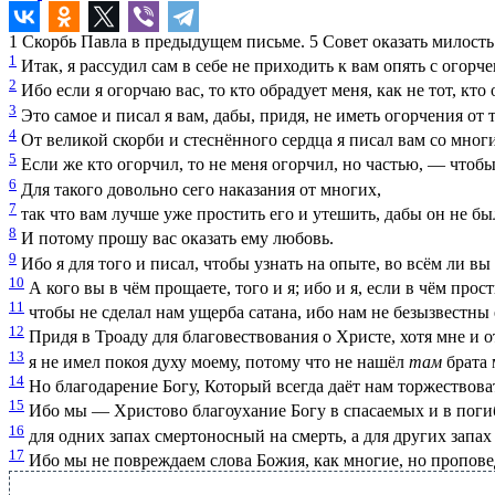
1
Скорбь Павла в предыдущем письме.
5
Совет оказать милость
1
Итак, я рассудил сам в себе не приходить к вам опять с огорч
2
Ибо если я огорчаю вас, то кто обрадует меня, как не тот, кт
3
Это самое и писал я вам, дабы, придя, не иметь огорчения от т
4
От великой скорби и стеснённого сердца я писал вам со многи
5
Если же кто огорчил, то не меня огорчил, но частью, — чтобы 
6
Для такого довольно сего наказания от многих,
7
так что вам лучше уже простить его и утешить, дабы он не б
8
И потому прошу вас оказать ему любовь.
9
Ибо я для того и писал, чтобы узнать на опыте, во всём ли в
10
А кого вы в чём прощаете, того и я; ибо и я, если в чём прос
11
чтобы не сделал нам ущерба сатана, ибо нам не безызвестны
12
Придя в Троаду для благовествования о Христе, хотя мне и о
13
я не имел покоя духу моему, потому что не нашёл
там
брата 
14
Но благодарение Богу, Который всегда даёт нам торжествоват
15
Ибо мы — Христово благоухание Богу в спасаемых и в пог
16
для одних запах смертоносный на смерть, а для других запа
17
Ибо мы не повреждаем слова Божия, как многие, но проповед