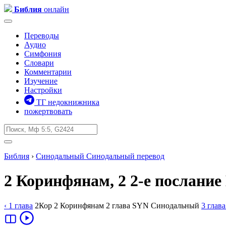
Библия
онлайн
Переводы
Аудио
Симфония
Словари
Комментарии
Изучение
Настройки
ТГ недокнижника
пожертвовать
Библия
›
Синодальный
Синодальный перевод
2 Коринфянам, 2
2-е послание
‹ 1
глава
2Кор
2 Коринфянам
2
глава
SYN
Синодальный
3
глава