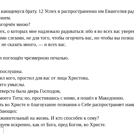
 кающемуся брату.
12
Успех в распространении им Евангелия рад
ением.
о огорчён мною?
ех, о которых мне надлежало радоваться: ибо я во всех вас увере
ми слезами, не для того, чтобы огорчить вас, но чтобы вы позна
не сказать много, — и всех вас.
ыл поглощён чрезмерною печалью.
ы послушны.
тил кого, простил для вас от лица Христова,
 его умыслы.
тверста была дверь Господом,
моего Тита; но, простившись с ними, я пошёл в Македонию.
ь во Христе и благоухание познания о Себе распространяет нами
ибающих:
х живительный на жизнь. И кто способен к сему?
уем искренно, как от Бога, пред Богом, во Христе.