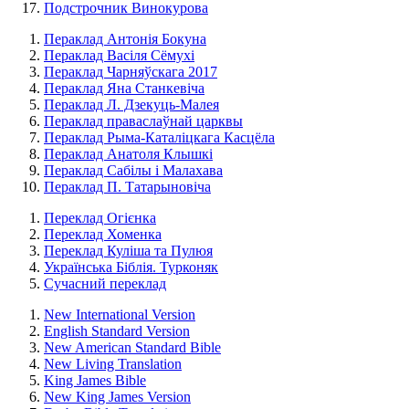
Подстрочник Винокурова
Пераклад Антонія Бокуна
Пераклад Васіля Сёмухі
Пераклад Чарняўскага 2017
Пераклад Яна Станкевіча
Пераклад Л. Дзекуць-Малея
Пераклад праваслаўнай царквы
Пераклад Рыма-Каталіцкага Касцёла
Пераклад Анатоля Клышкi
Пераклад Сабілы і Малахава
Пераклад П. Татарыновіча
Переклад Огієнка
Переклад Хоменка
Переклад Куліша та Пулюя
Українська Біблія. Турконяк
Сучасний переклад
New International Version
English Standard Version
New American Standard Bible
New Living Translation
King James Bible
New King James Version