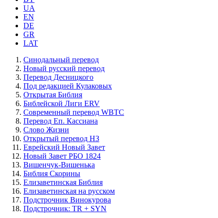
UA
EN
DE
GR
LAT
Синодальный перевод
Новый русский перевод
Перевод Десницкого
Под редакцией Кулаковых
Открытая Библия
Библейской Лиги ERV
Cовременный перевод WBTC
Перевод Еп. Кассиана
Слово Жизни
Открытый перевод НЗ
Еврейский Новый Завет
Новый Завет РБО 1824
Вишенчук-Вишенька
Библия Скорины
Елизаветинская Библия
Елизаветинская на русском
Подстрочник Винокурова
Подстрочник: TR + SYN