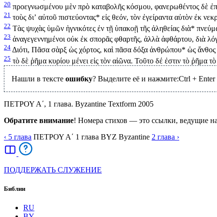
20
προεγνωσμένου μὲν πρὸ καταβολῆς κόσμου, φανερωθέντος δὲ ἐπ
21
τοὺς διʼ αὐτοῦ πιστεύοντας
*
εἰς θεόν, τὸν ἐγείραντα αὐτὸν ἐκ νεκ
22
Τὰς ψυχὰς ὑμῶν ἡγνικότες ἐν τῇ ὑπακοῇ τῆς ἀληθείας διὰ
*
πνεύμα
23
ἀναγεγεννημένοι οὐκ ἐκ σπορᾶς φθαρτῆς, ἀλλὰ ἀφθάρτου, διὰ λόγ
24
Διότι, Πᾶσα σὰρξ ὡς χόρτος, καὶ πᾶσα δόξα ἀνθρώπου
*
ὡς ἄνθος 
25
τὸ δὲ ῥῆμα κυρίου μένει εἰς τὸν αἰῶνα. Τοῦτο δέ ἐστιν τὸ ῥῆμα τὸ
Нашли в тексте
ошибку
? Выделите её и нажмите:
Ctrl
+
Enter
ΠΕΤΡΟΥ Α΄, 1 глава. Byzantine Textform 2005
Обратите внимание
! Номера стихов — это ссылки, ведущие н
‹ 5
глава
ΠΕΤΡΟΥ Α΄
1
глава
BYZ
Byzantine
2
глава
›
ПОДДЕРЖАТЬ СЛУЖЕНИЕ
Библии
RU
BY