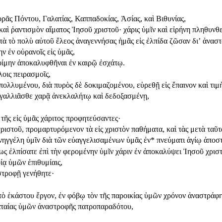
ρᾶς Πόντου, Γαλατίας, Καππαδοκίας, Ἀσίας, καὶ Βιθυνίας,
αὶ ῥαντισμὸν αἵματος Ἰησοῦ χριστοῦ· χάρις ὑμῖν καὶ εἰρήνη πληθυνθε
τὰ τὸ πολὺ αὐτοῦ ἔλεος ἀναγεννήσας ἡμᾶς εἰς ἐλπίδα ζῶσαν διʼ ἀνασ
ν ἐν οὐρανοῖς εἰς ὑμᾶς,
τοίμην ἀποκαλυφθῆναι ἐν καιρῷ ἐσχάτῳ.
λοις πειρασμοῖς,
πολλυμένου, διὰ πυρὸς δὲ δοκιμαζομένου, εὑρεθῇ εἰς ἔπαινον καὶ τιμ
, ἀγαλλιᾶσθε χαρᾷ ἀνεκλαλήτῳ καὶ δεδοξασμένῃ,
 τῆς εἰς ὑμᾶς χάριτος προφητεύσαντες·
χριστοῦ, προμαρτυρόμενον τὰ εἰς χριστὸν παθήματα, καὶ τὰς μετὰ ταῦτ
ἀνηγγέλη ὑμῖν διὰ τῶν εὐαγγελισαμένων ὑμᾶς ἐν
*
πνεύματι ἁγίῳ ἀποστ
ως ἐλπίσατε ἐπὶ τὴν φερομένην ὑμῖν χάριν ἐν ἀποκαλύψει Ἰησοῦ χρισ
ίᾳ ὑμῶν ἐπιθυμίαις,
στροφῇ γενήθητε·
τὸ ἑκάστου ἔργον, ἐν φόβῳ τὸν τῆς παροικίας ὑμῶν χρόνον ἀναστράφη
ματαίας ὑμῶν ἀναστροφῆς πατροπαραδότου,