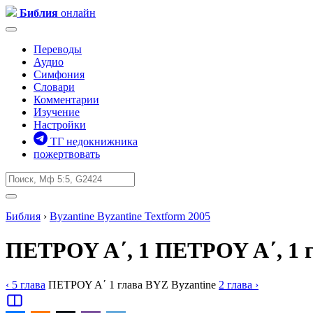
Библия
онлайн
Переводы
Аудио
Симфония
Словари
Комментарии
Изучение
Настройки
ТГ недокнижника
пожертвовать
Библия
›
Byzantine
Byzantine Textform 2005
ΠΕΤΡΟΥ Α΄, 1
ΠΕΤΡΟΥ Α΄, 1 
‹ 5
глава
ΠΕΤΡΟΥ Α΄
1
глава
BYZ
Byzantine
2
глава
›