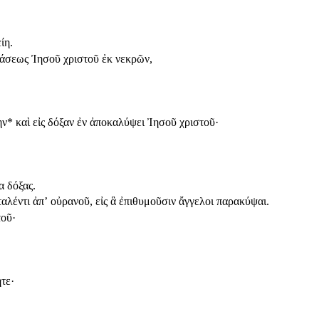
ίη.
τάσεως Ἰησοῦ χριστοῦ ἐκ νεκρῶν,
ὴν
*
καὶ εἰς δόξαν ἐν ἀποκαλύψει Ἰησοῦ χριστοῦ·
α δόξας.
αλέντι ἀπʼ οὐρανοῦ, εἰς ἃ ἐπιθυμοῦσιν ἄγγελοι παρακύψαι.
τοῦ·
τε·