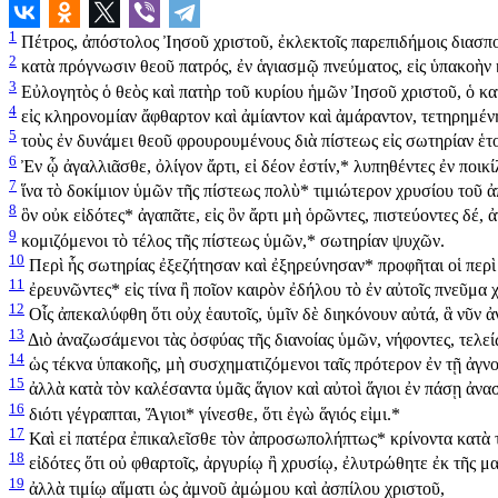
1
Πέτρος, ἀπόστολος Ἰησοῦ χριστοῦ, ἐκλεκτοῖς παρεπιδήμοις διασπο
2
κατὰ πρόγνωσιν θεοῦ πατρός, ἐν ἁγιασμῷ πνεύματος, εἰς ὑπακοὴν κ
3
Εὐλογητὸς ὁ θεὸς καὶ πατὴρ τοῦ κυρίου ἡμῶν Ἰησοῦ χριστοῦ, ὁ κα
4
εἰς κληρονομίαν ἄφθαρτον καὶ ἀμίαντον καὶ ἀμάραντον, τετηρημένη
5
τοὺς ἐν δυνάμει θεοῦ φρουρουμένους διὰ πίστεως εἰς σωτηρίαν ἑ
6
Ἐν ᾧ ἀγαλλιᾶσθε, ὀλίγον ἄρτι, εἰ δέον ἐστίν,
*
λυπηθέντες ἐν ποικί
7
ἵνα τὸ δοκίμιον ὑμῶν τῆς πίστεως πολὺ
*
τιμιώτερον χρυσίου τοῦ ἀ
8
ὃν οὐκ εἰδότες
*
ἀγαπᾶτε, εἰς ὃν ἄρτι μὴ ὁρῶντες, πιστεύοντες δέ
9
κομιζόμενοι τὸ τέλος τῆς πίστεως ὑμῶν,
*
σωτηρίαν ψυχῶν.
10
Περὶ ἧς σωτηρίας ἐξεζήτησαν καὶ ἐξηρεύνησαν
*
προφῆται οἱ περὶ
11
ἐρευνῶντες
*
εἰς τίνα ἢ ποῖον καιρὸν ἐδήλου τὸ ἐν αὐτοῖς πνεῦμα 
12
Οἷς ἀπεκαλύφθη ὅτι οὐχ ἑαυτοῖς, ὑμῖν δὲ διηκόνουν αὐτά, ἃ νῦν 
13
Διὸ ἀναζωσάμενοι τὰς ὀσφύας τῆς διανοίας ὑμῶν, νήφοντες, τελεί
14
ὡς τέκνα ὑπακοῆς, μὴ συσχηματιζόμενοι ταῖς πρότερον ἐν τῇ ἀγνο
15
ἀλλὰ κατὰ τὸν καλέσαντα ὑμᾶς ἅγιον καὶ αὐτοὶ ἅγιοι ἐν πάσῃ ἀνα
16
διότι γέγραπται, Ἅγιοι
*
γίνεσθε, ὅτι ἐγὼ ἅγιός εἰμι.
*
17
Καὶ εἰ πατέρα ἐπικαλεῖσθε τὸν ἀπροσωπολήπτως
*
κρίνοντα κατὰ 
18
εἰδότες ὅτι οὐ φθαρτοῖς, ἀργυρίῳ ἢ χρυσίῳ, ἐλυτρώθητε ἐκ τῆς 
19
ἀλλὰ τιμίῳ αἵματι ὡς ἀμνοῦ ἀμώμου καὶ ἀσπίλου χριστοῦ,