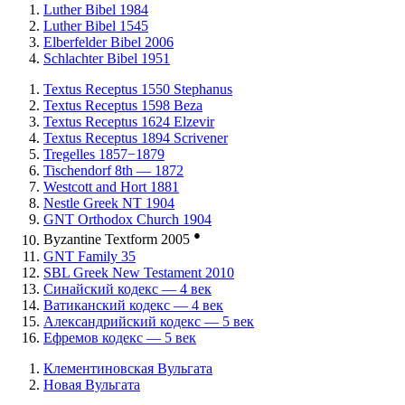
Luther Bibel 1984
Luther Bibel 1545
Elberfelder Bibel 2006
Schlachter Bibel 1951
Textus Receptus 1550 Stephanus
Textus Receptus 1598 Beza
Textus Receptus 1624 Elzevir
Textus Receptus 1894 Scrivener
Tregelles 1857−1879
Tischendorf 8th — 1872
Westcott and Hort 1881
Nestle Greek NT 1904
GNT Orthodox Church 1904
●
Byzantine Textform 2005
GNT Family 35
SBL Greek New Testament 2010
Синайский кодекс — 4 век
Ватиканский кодекс — 4 век
Александрийский кодекс — 5 век
Ефремов кодекс — 5 век
Клементиновская Вульгата
Новая Вульгата