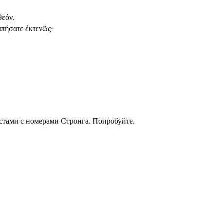
θεόν.
απήσατε ἐκτενῶς·
кстами с номерами Стронга. Попробуйте.