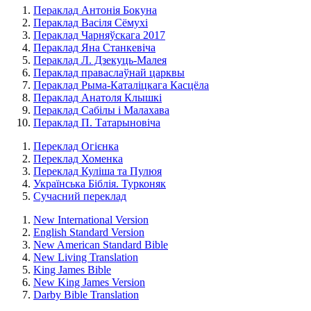
Пераклад Антонія Бокуна
Пераклад Васіля Сёмухі
Пераклад Чарняўскага 2017
Пераклад Яна Станкевіча
Пераклад Л. Дзекуць-Малея
Пераклад праваслаўнай царквы
Пераклад Рыма-Каталіцкага Касцёла
Пераклад Анатоля Клышкi
Пераклад Сабілы і Малахава
Пераклад П. Татарыновіча
Переклад Огієнка
Переклад Хоменка
Переклад Куліша та Пулюя
Українська Біблія. Турконяк
Сучасний переклад
New International Version
English Standard Version
New American Standard Bible
New Living Translation
King James Bible
New King James Version
Darby Bible Translation