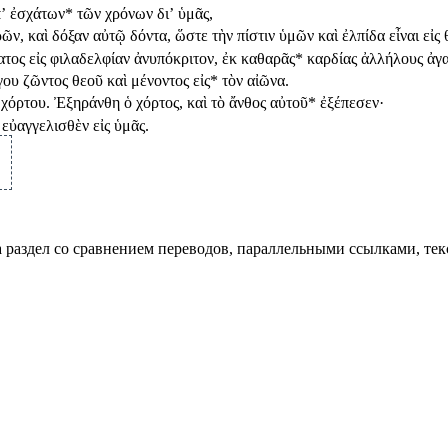
ʼ ἐσχάτων
*
τῶν χρόνων διʼ ὑμᾶς,
ρῶν, καὶ δόξαν αὐτῷ δόντα, ὥστε τὴν πίστιν ὑμῶν καὶ ἐλπίδα εἶναι εἰς 
τος εἰς φιλαδελφίαν ἀνυπόκριτον, ἐκ καθαρᾶς
*
καρδίας ἀλλήλους ἀγ
ου ζῶντος θεοῦ καὶ μένοντος εἰς
*
τὸν αἰῶνα.
χόρτου. Ἐξηράνθη ὁ χόρτος, καὶ τὸ ἄνθος αὐτοῦ
*
ἐξέπεσεν·
 εὐαγγελισθὲν εἰς ὑμᾶς.
а раздел со сравнением переводов, параллельными ссылками, те