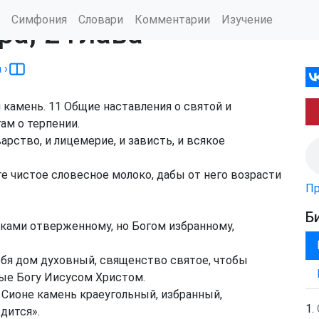
Симфония
Словари
Комментарии
Изучение
ра, 2 глава
а
›
й камень.
11
Общие наставления о святой и
ам о терпении.
арство, и лицемерие, и зависть, и всякое
 чистое словесное молоко, дабы от него возрасти
Пр
Б
ками отверженному, но Богом избранному,
ебя дом духовный, священство святое, чтобы
ые Богу Иисусом Христом.
в Сионе камень краеугольный, избранный,
дится».