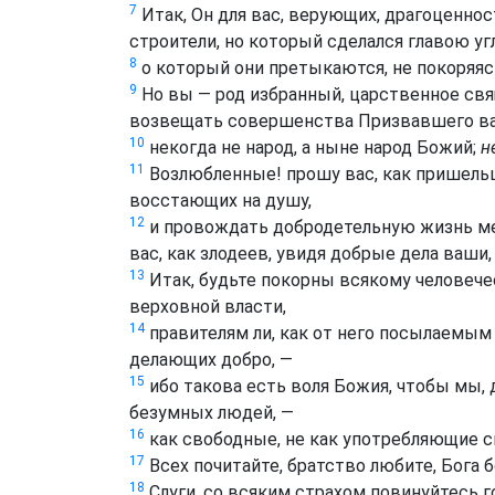
7
Итак, Он для вас, верующих, драгоценнос
строители, но который сделался главою уг
8
о который они претыкаются, не покоряясь
9
Но вы — род избранный, царственное свящ
возвещать совершенства Призвавшего вас
10
некогда не народ, а ныне народ Божий;
н
11
Возлюбленные! прошу вас, как пришельце
восстающих на душу,
12
и провождать добродетельную жизнь меж
вас, как злодеев, увидя добрые дела ваши,
13
Итак, будьте покорны всякому человечес
верховной власти,
14
правителям ли, как от него посылаемым 
делающих добро, —
15
ибо такова есть воля Божия, чтобы мы, 
безумных людей, —
16
как свободные, не как употребляющие св
17
Всех почитайте, братство любите, Бога б
18
Слуги, со всяким страхом повинуйтесь г