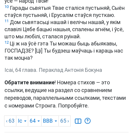
ўсе — народ Твой!
10
Гарады сьвятыя Твае сталіся пустыняй, Сыён
стаўся пустыняй, і Ерусалім стаўся пусткаю.
11
Дом сьвятасьці нашай і велічы нашай, у якім
славілі Цябе бацькі нашыя, спалены агнём, і ўсё,
што мы любілі, сталася руінай.
12
Ці ж на ўсё гэта Ты можаш быць абыякавы,
ГОСПАДЗЕ? [Ці] Ты будзеш маўчаць і караць нас
так моцна?
Ісаі, 64 глава. Пераклад Антонія Бокуна
Обратите внимание
! Номера стихов — это
ссылки, ведущие на раздел со сравнением
переводов, параллельными ссылками, текстами
с номерами Стронга. Попробуйте.
‹ 63
Іс
64
BBB
65
›