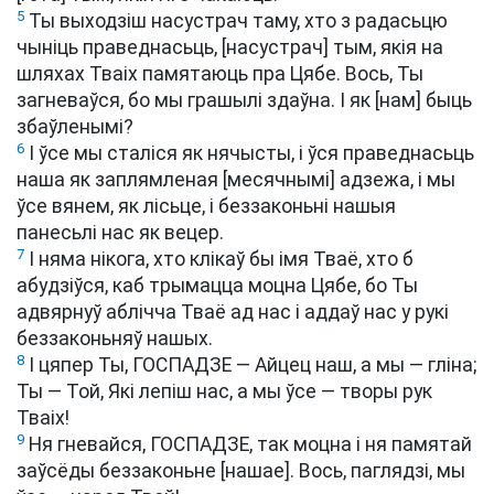
5
Ты выходзіш насустрач таму, хто з радасьцю
чыніць праведнасьць, [насустрач] тым, якія на
шляхах Тваіх памятаюць пра Цябе. Вось, Ты
загневаўся, бо мы грашылі здаўна. І як [нам] быць
збаўленымі?
6
І ўсе мы сталіся як нячысты, і ўся праведнасьць
наша як заплямленая [месячнымі] адзежа, і мы
ўсе вянем, як лісьце, і беззаконьні нашыя
панесьлі нас як вецер.
7
І няма нікога, хто клікаў бы імя Тваё, хто б
абудзіўся, каб трымацца моцна Цябе, бо Ты
адвярнуў аблічча Тваё ад нас і аддаў нас у рукі
беззаконьняў нашых.
8
І цяпер Ты, ГОСПАДЗЕ — Айцец наш, а мы — гліна;
Ты — Той, Які лепіш нас, а мы ўсе — творы рук
Тваіх!
9
Ня гневайся, ГОСПАДЗЕ, так моцна і ня памятай
заўсёды беззаконьне [нашае]. Вось, паглядзі, мы