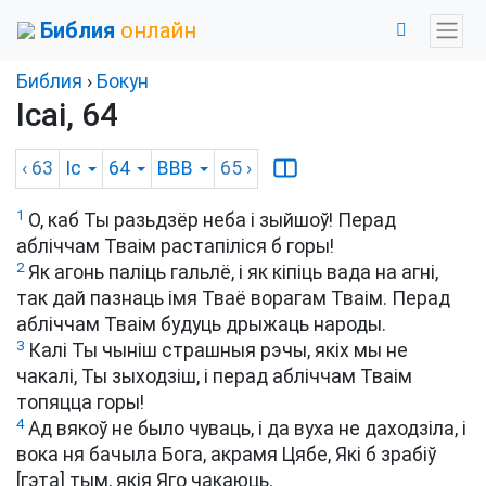
Библия
онлайн
Библия
›
Бокун
Ісаі, 64
‹ 63
Іс
64
BBB
65
›
1
О, каб Ты разьдзёр неба і зыйшоў! Перад
абліччам Тваім растапіліся б горы!
2
Як агонь паліць гальлё, і як кіпіць вада на агні,
так дай пазнаць імя Тваё ворагам Тваім. Перад
абліччам Тваім будуць дрыжаць народы.
3
Калі Ты чыніш страшныя рэчы, якіх мы не
чакалі, Ты зыходзіш, і перад абліччам Тваім
топяцца горы!
4
Ад вякоў не было чуваць, і да вуха не даходзіла, і
вока ня бачыла Бога, акрамя Цябе, Які б зрабіў
[гэта] тым, якія Яго чакаюць.