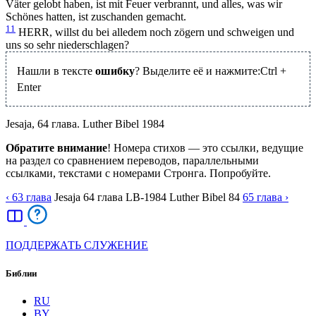
Väter gelobt haben, ist mit Feuer verbrannt, und alles, was wir
Schönes hatten, ist zuschanden gemacht.
11
HERR, willst du bei alledem noch zögern und schweigen und
uns so sehr niederschlagen?
Нашли в тексте
ошибку
? Выделите её и нажмите:
Ctrl
+
Enter
Jesaja, 64 глава. Luther Bibel 1984
Обратите внимание
! Номера стихов — это ссылки, ведущие
на раздел со сравнением переводов, параллельными
ссылками, текстами с номерами Стронга. Попробуйте.
‹ 63
глава
Jesaja
64
глава
LB-1984
Luther Bibel 84
65
глава
›
ПОДДЕРЖАТЬ СЛУЖЕНИЕ
Библии
RU
BY