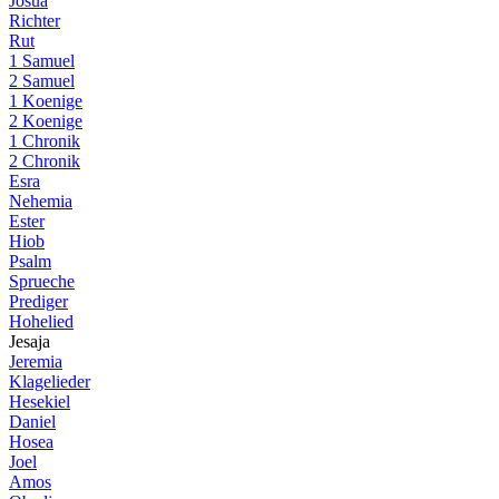
Josua
Richter
Rut
1 Samuel
2 Samuel
1 Koenige
2 Koenige
1 Chronik
2 Chronik
Esra
Nehemia
Ester
Hiob
Psalm
Sprueche
Prediger
Hohelied
Jesaja
Jeremia
Klagelieder
Hesekiel
Daniel
Hosea
Joel
Amos