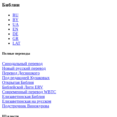
Библии
RU
BY
UA
EN
DE
GR
LAT
Полные переводы
Синодальный перевод
Новый русский перевод
Перевод Десницкого
Под редакцией Кулаковых
Открытая Библия
Библейской Лиги ERV
Cовременный перевод WBTC
Елизаветинская Библия
Елизаветинская на русском
Подстрочник Винокурова
НЗ и части