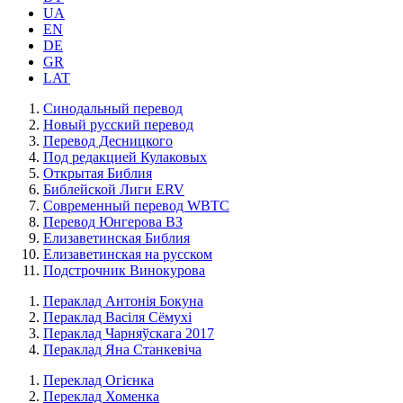
UA
EN
DE
GR
LAT
Синодальный перевод
Новый русский перевод
Перевод Десницкого
Под редакцией Кулаковых
Открытая Библия
Библейской Лиги ERV
Cовременный перевод WBTC
Перевод Юнгерова ВЗ
Елизаветинская Библия
Елизаветинская на русском
Подстрочник Винокурова
Пераклад Антонія Бокуна
Пераклад Васіля Сёмухі
Пераклад Чарняўскага 2017
Пераклад Яна Станкевіча
Переклад Огієнка
Переклад Хоменка