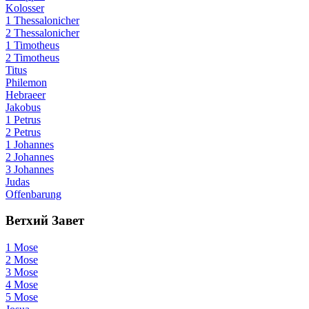
Kolosser
1 Thessalonicher
2 Thessalonicher
1 Timotheus
2 Timotheus
Titus
Philemon
Hebraeer
Jakobus
1 Petrus
2 Petrus
1 Johannes
2 Johannes
3 Johannes
Judas
Offenbarung
Ветхий Завет
1 Mose
2 Mose
3 Mose
4 Mose
5 Mose