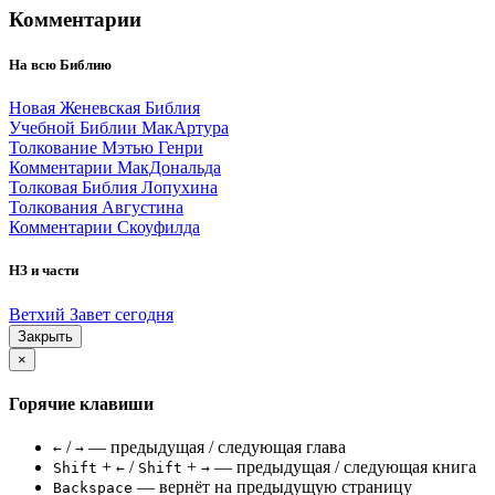
Комментарии
На всю Библию
Новая Женевская Библия
Учебной Библии МакАртура
Толкование Мэтью Генри
Комментарии МакДональда
Толковая Библия Лопухина
Толкования Августина
Комментарии Скоуфилда
НЗ и части
Ветхий Завет сегодня
Закрыть
×
Горячие клавиши
/
— предыдущая / следующая глава
←
→
+
/
+
— предыдущая / следующая книга
Shift
←
Shift
→
— вернёт на предыдущую страницу
Backspace