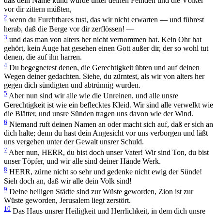
daß dein Name kund würde unter deinen Feinden und die Völker
vor dir zittern müßten,
2
wenn du Furchtbares tust, das wir nicht erwarten — und führest
herab, daß die Berge vor dir zerflössen! —
3
und das man von alters her nicht vernommen hat. Kein Ohr hat
gehört, kein Auge hat gesehen einen Gott außer dir, der so wohl tut
denen, die auf ihn harren.
4
Du begegnetest denen, die Gerechtigkeit übten und auf deinen
Wegen deiner gedachten. Siehe, du zürntest, als wir von alters her
gegen dich sündigten und abtrünnig wurden.
5
Aber nun sind wir alle wie die Unreinen, und alle unsre
Gerechtigkeit ist wie ein beflecktes Kleid. Wir sind alle verwelkt wie
die Blätter, und unsre Sünden tragen uns davon wie der Wind.
6
Niemand ruft deinen Namen an oder macht sich auf, daß er sich an
dich halte; denn du hast dein Angesicht vor uns verborgen und läßt
uns vergehen unter der Gewalt unsrer Schuld.
7
Aber nun, HERR, du bist doch unser Vater! Wir sind Ton, du bist
unser Töpfer, und wir alle sind deiner Hände Werk.
8
HERR, zürne nicht so sehr und gedenke nicht ewig der Sünde!
Sieh doch an, daß wir alle dein Volk sind!
9
Deine heiligen Städte sind zur Wüste geworden, Zion ist zur
Wüste geworden, Jerusalem liegt zerstört.
10
Das Haus unsrer Heiligkeit und Herrlichkeit, in dem dich unsre