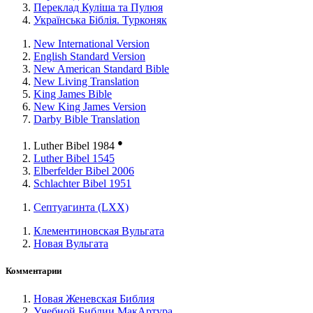
Переклад Куліша та Пулюя
Українська Біблія. Турконяк
New International Version
English Standard Version
New American Standard Bible
New Living Translation
King James Bible
New King James Version
Darby Bible Translation
●
Luther Bibel 1984
Luther Bibel 1545
Elberfelder Bibel 2006
Schlachter Bibel 1951
Септуагинта (LXX)
Клементиновская Вульгата
Новая Вульгата
Комментарии
Новая Женевская Библия
Учебной Библии МакАртура