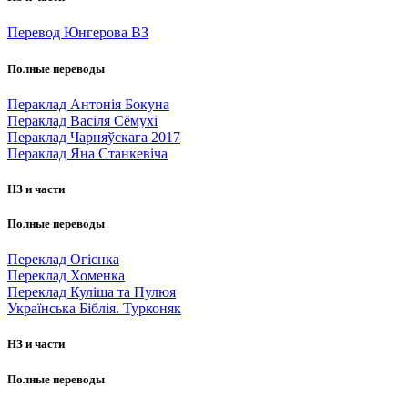
Перевод Юнгерова ВЗ
Полные переводы
Пераклад Антонія Бокуна
Пераклад Васіля Сёмухі
Пераклад Чарняўскага 2017
Пераклад Яна Станкевіча
НЗ и части
Полные переводы
Переклад Огієнка
Переклад Хоменка
Переклад Куліша та Пулюя
Українська Біблія. Турконяк
НЗ и части
Полные переводы