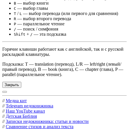
— выбор книги
B
— выбор главы
C
/
— выбор перевода (или первого для сравнения)
T
L
— выбор второго перевода
R
— параллельное чтение
P
— поиск / симфония
/
+
— эта подсказка
Shift
/
Горячие клавиши работают как с английской, так и с русской
раскладкой клавиатуры.
Подсказка: T — translation (перевод), L/R — left/right (левый/
правый перевод), B — book (книга), C — chapter (глава), P —
parallel (параллельное чтение).
Закрыть
//
Медиа кит
//
Telegram недокнижника
//
Наш YouTube канал
//
Детская Библия
//
Записки недокнижника: статьи и новости
//
Сравнение стихов и анализ текста