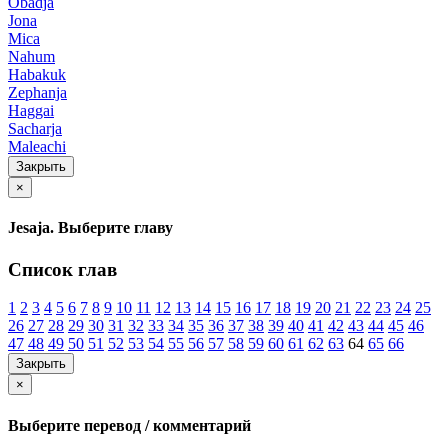
Obadja
Jona
Mica
Nahum
Habakuk
Zephanja
Haggai
Sacharja
Maleachi
Закрыть
×
Jesaja. Выберите главу
Список глав
1
2
3
4
5
6
7
8
9
10
11
12
13
14
15
16
17
18
19
20
21
22
23
24
25
26
27
28
29
30
31
32
33
34
35
36
37
38
39
40
41
42
43
44
45
46
47
48
49
50
51
52
53
54
55
56
57
58
59
60
61
62
63
64
65
66
Закрыть
×
Выберите перевод / комментарий