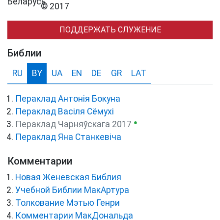
© 2017
ПОДДЕРЖАТЬ СЛУЖЕНИЕ
Библии
RU
BY
UA
EN
DE
GR
LAT
Пераклад Антонія Бокуна
Пераклад Васіля Сёмухі
●
Пераклад Чарняўскага 2017
Пераклад Яна Станкевіча
Комментарии
Новая Женевская Библия
Учебной Библии МакАртура
Толкование Мэтью Генри
Комментарии МакДональда