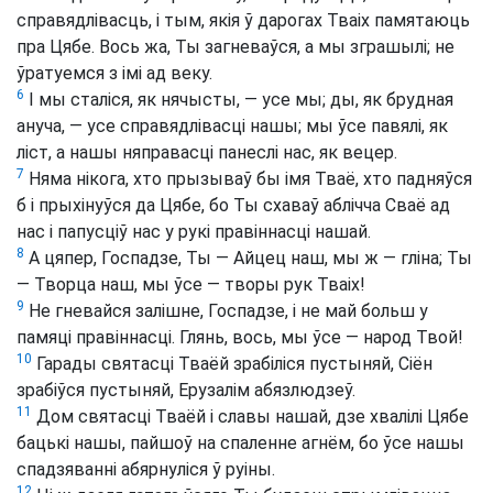
справядлівасць, і тым, якія ў дарогах Тваіх памятаюць
пра Цябе. Вось жа, Ты загневаўся, а мы зграшылі; не
ўратуемся з імі ад веку.
6
І мы сталіся, як нячысты, — усе мы; ды, як брудная
ануча, — усе справядлівасці нашы; мы ўсе павялі, як
ліст, а нашы няправасці панеслі нас, як вецер.
7
Няма нікога, хто прызываў бы імя Тваё, хто падняўся
б і прыхінуўся да Цябе, бо Ты схаваў аблічча Сваё ад
нас і папусціў нас у рукі правіннасці нашай.
8
А цяпер, Госпадзе, Ты — Айцец наш, мы ж — гліна; Ты
— Творца наш, мы ўсе — творы рук Тваіх!
9
Не гневайся залішне, Госпадзе, і не май больш у
памяці правіннасці. Глянь, вось, мы ўсе — народ Твой!
10
Гарады святасці Тваёй зрабіліся пустыняй, Сіён
зрабіўся пустыняй, Ерузалім абязлюдзеў.
11
Дом святасці Тваёй і славы нашай, дзе хвалілі Цябе
бацькі нашы, пайшоў на спаленне агнём, бо ўсе нашы
спадзяванні абярнуліся ў руіны.
12