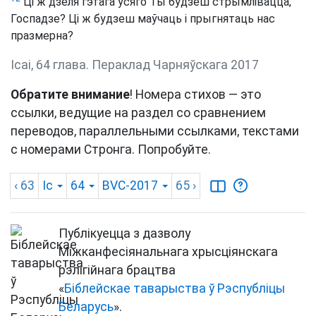
Ці ж дзеля гэтага ўсяго Ты будзеш стрымлівацца,
Госпадзе? Ці ж будзеш маўчаць і прыгнятаць нас
празмерна?
Ісаі, 64 глава. Пераклад Чарняўскага 2017
Обратите внимание
! Номера стихов — это
ссылки, ведущие на раздел со сравнением
переводов, параллельными ссылками, текстами
с номерами Стронга. Попробуйте.
‹ 63
Іс
64
BVC-2017
65
›
Публікуецца з дазволу
Міжканфесіянальнага хрысціянскага
рэлігійнага брацтва
«
Біблейскае таварыства ў Рэспубліцы
Беларусь
».