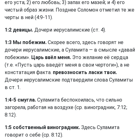
его уста; 2) его любовь; 3) запах его мазей; и 4) его
чистый образ жизни. Позднее Соломон отметил те же
черты в ней (4:9-11).
1:2 девицы.
Дочери иерусалимские (
ст. 4
).
1:3 Мы побежим.
Скорее всего, здесь говорят не
дочери иерусалимские, а Суламита — в смысле «давай
побежим».
Царь ввёл меня.
Это желание её сердца
(т.е. «Пусть царь введёт меня в свои чертоги»), а не
констатация факта.
превозносить ласки твои.
Дочери иерусалимские подтвердили слова Суламиты
в
ст. 1
.
1:4-5 смугла.
Суламита беспокоилась, что сильно
загорела, работая на воздухе (ср. виноградник, 7:12;
8:12).
1:5 собственный виноградник.
Здесь Суламита
говорит о себе (ср. 8:12).