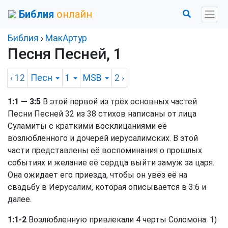
Библия
онлайн
Библия
›
МакАртур
Песня Песней, 1
‹ 12
Песн
1
MSB
2
›
1:1 — 3:5
В этой первой из трёх основных частей
Песни Песней 32 из 38 стихов написаны от лица
Суламиты с краткими восклицаниями её
возлюбленного и дочерей иерусалимских. В этой
части представлены её воспоминания о прошлых
событиях и желание её сердца выйти замуж за царя.
Она ожидает его приезда, чтобы он увёз её на
свадьбу в Иерусалим, которая описывается в 3:6 и
далее.
1:1-2
Возлюбленную привлекали 4 черты Соломона: 1)