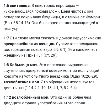
1:6 скиталица.
В некоторых переводах —
«укрывающаяся покрывалом». Ценя чистоту, она
отвергла покрывало блудницы, в отличие от Фамари
(
Быт 38:14-16
). Она бы скорее пошла помощницей к
пастуху.
1:7
Эти слова могли сказать и дочери иерусалимские.
прекраснейшая из женщин.
Суламите посвящалась
восторженная похвала (ср. 5:9; 6:1). Это напоминает
женщину из Притч 31 (
ст. 29
).
1:8 Кобылица моя.
Это восточное выражение
звучало как прекрасный комплимент её волнующей
красоте из уст опытного наездника (
3Цар 10:26-29
).
возлюбленная моя.
Это обращение используется
девять раз (1:14; 2:2, 10, 13; 4:1, 7; 5:2; 6:4).
1:12 возлюбленный мой.
Это один из более чем
двадцати случаев употребления этого слова.