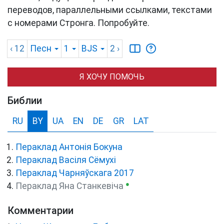
переводов, параллельными ссылками, текстами
с номерами Стронга. Попробуйте.
‹ 12
Песн
1
BJS
2
›
Я ХОЧУ ПОМОЧЬ
Библии
RU
BY
UA
EN
DE
GR
LAT
Пераклад Антонія Бокуна
Пераклад Васіля Сёмухі
Пераклад Чарняўскага 2017
●
Пераклад Яна Станкевіча
Комментарии