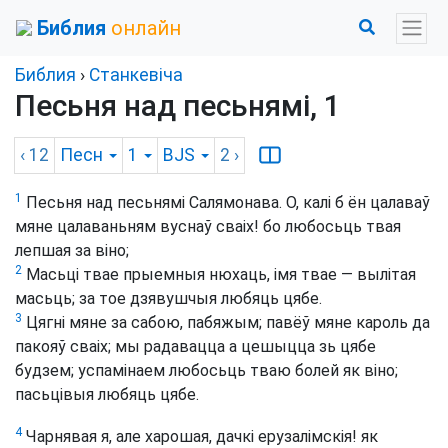
Библия
онлайн
Библия
›
Станкевіча
Песьня над песьнямі, 1
‹ 12
Песн
1
BJS
2
›
1
Песьня над песьнямі Салямонава. О, калі б ён цалаваў
мяне цалаваньням вуснаў сваіх! бо любосьць твая
лепшая за віно;
2
Масьці твае прыемныя нюхаць, імя твае — вылітая
масьць; за тое дзявушчыя любяць цябе.
3
Цягні мяне за сабою, пабяжым; павёў мяне кароль да
пакояў сваіх; мы радавацца а цешыцца зь цябе
будзем; успамінаем любосьць тваю болей як віно;
пасьцівыя любяць цябе.
4
Чарнявая я, але харошая, дачкі ерузалімскія! як