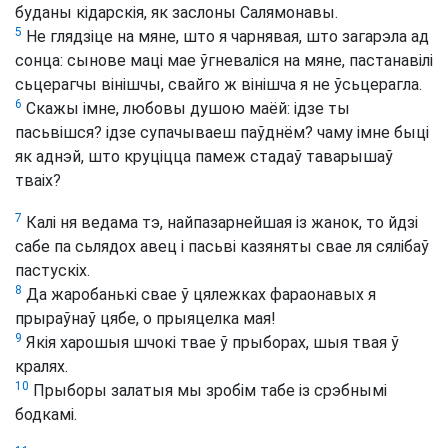
буданы кідарскія, як заслоны Салямонавы.
5
Не глядзіце на мяне, што я чарнявая, што загарэла ад
сонца: сынове маці мае ўгневаліся на мяне, пастанавілі
сьцерагчы вінішчы, свайго ж вінішча я не ўсьцерагла.
6
Скажы імне, любовы душою маёй: ідзе ты
пасьвішся? ідзе супачываеш паўднём? чаму імне быці
як аднэй, што круціцца памеж стадаў таварышаў
тваіх?
7
Калі ня ведама тэ, найпазарнейшая із жанок, то йдзі
сабе па сьлядох авец і пасьві казяняты свае ля сялібаў
пастускіх.
8
Да жаробанькі свае ў цялежках фараонавых я
прыраўнаў цябе, о прыяцелка мая!
9
Якія харошыя шчокі твае ў прыборах, шыя твая ў
кралях.
10
Прыборы залатыя мы зробім табе із срэбнымі
бодкамі.