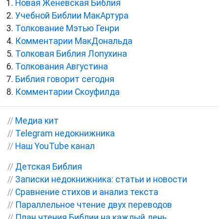
Новая Женевская Библия
Учебной Библии МакАртура
Толкование Мэтью Генри
Комментарии МакДональда
Толковая Библия Лопухина
Толкования Августина
Библия говорит сегодня
Комментарии Скоуфилда
//
Медиа кит
//
Telegram недокнижника
//
Наш YouTube канал
//
Детская Библия
//
Записки недокнижника: статьи и новости
//
Сравнение стихов и анализ текста
//
Параллельное чтение двух переводов
//
План чтения Библии на каждый день