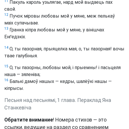
11
Пакуль кароль узьлягае, нард мой выдаець пах
свой.
12
Пучок міровы любовы мой у мяне, меж пелькаў
маіх супачывае.
13
Гранка кіпра любовы мой у мяне, у вінішчах
Енґедзкіх.
14
О, ты пазорная, прыяцелка мая, о, ты пазорная! вочы
твае галубіныя.
15
О, ты пазорны, любовы мой, і прыемны! і пасьцеля
наша — зяленіва;
16
Балькі дамоў нашых — кедры, шалёўкі нашы —
кіпрысы.
Песьня над песьнямі, 1 глава. Пераклад Яна
Станкевіча
Обратите внимание
! Номера стихов — это
ссылки, ведущие на раздел со сравнением