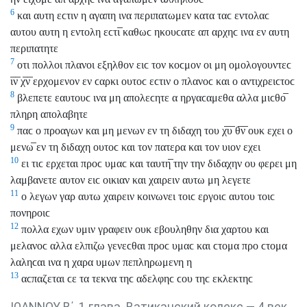
6
και αυτη εϲτιν η αγαπη ινα περιπατωμεν κατα ταϲ εντολαϲ
αυτου αυτη η εντολη εϲτι̅ καθωϲ ηκουϲατε απ αρχηϲ ινα εν αυτη
περιπατητε
7
οτι πολλοι πλανοι εξηλθον ειϲ τον κοϲμον οι μη ομολογουντεϲ
ι̅ν̅ χ̅ν̅ ερχομενον εν ϲαρκι ουτοϲ εϲτιν ο πλανοϲ και ο αντιχρειϲτοϲ
8
βλεπετε εαυτουϲ ινα μη απολεϲητε α ηργαϲαμεθα αλλα μιϲθο̅
πληρη απολαβητε
9
παϲ ο προαγων και μη μενων εν τη διδαχη του χ̅υ̅ θ̅ν̅ ουκ εχει ο
μενω̅ εν τη διδαχη ουτοϲ και τον πατερα και τον υιον εχει
10
ει τιϲ ερχεται προϲ υμαϲ και ταυτη̅ την την διδαχην ου φερει μη
λαμβανετε αυτον ειϲ οικιαν και χαιρειν αυτω μη λεγετε
11
ο λεγων γαρ αυτω χαιρειν κοινωνει τοιϲ εργοιϲ αυτου τοιϲ
πονηροιϲ
12
πολλα εχων υμιν γραφειν ουκ εβουληθην δια χαρτου και
μελανοϲ αλλα ελπιζω γενεϲθαι προϲ υμαϲ και ϲτομα προ ϲτομα
λαληϲαι ινα η χαρα υμων πεπληρωμενη η
13
αϲπαζεται ϲε τα τεκνα τηϲ αδελφηϲ ϲου τηϲ εκλεκτηϲ