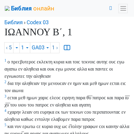
Библия
онлайн
Библия
›
Codex 03
ΙΩΑΝΝΟΥ Β΄, 1
‹ 5
1
GA03
1
›
1
ο πρεϲβυτεροϲ εκλεκτη κυρια και τοιϲ τεκνοιϲ αυτηϲ ουϲ εγω
αγαπω εν αληθεια και ουκ εγω μονοϲ αλλα και παντεϲ οι
εγνωκοτεϲ την αληθειαν
2
δια την αληθειαν την μενουϲαν εν ημιν και μεθ ημων εϲται ειϲ
τον αιωνα
3
εϲται μεθ ημων χαριϲ ελεοϲ ειρηνη παρα θ̅υ̅ πατροϲ και παρα ι̅υ̅
χ̅υ̅ του υιου του πατροϲ εν αληθεια και αγαπη
4
εχαρην λειαν οτι ευρηκα εκ των τεκνων ϲου περιπατουνταϲ εν
αληθεια καθωϲ εντολην ελαβομεν παρα πατροϲ
5
και νυν ερωτω ϲε κυρια ουχ ωϲ ε̅τολην γραφων ϲοι καινην αλλα
ην ειχομε̅ απ αρχηϲ ινα αγαπωμεν αλληλουϲ