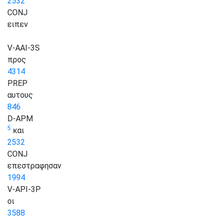
2532
CONJ
ειπεν
V-AAI-3S
προς
4314
PREP
αυτους
846
D-APM
5
και
2532
CONJ
επεστραφησαν
1994
V-API-3P
οι
3588