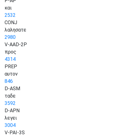
P-AP
και
2532
CONJ
λαλησατε
2980
V-AAD-2P
προς
4314
PREP
αυτον
846
D-ASM
ταδε
3592
D-APN
λεγει
3004
V-PAI-3S