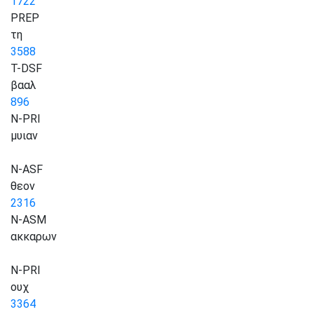
1722
PREP
τη
3588
T-DSF
βααλ
896
N-PRI
μυιαν
N-ASF
θεον
2316
N-ASM
ακκαρων
N-PRI
ουχ
3364