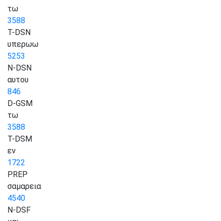
τω
3588
T-DSN
υπερωω
5253
N-DSN
αυτου
846
D-GSM
τω
3588
T-DSM
εν
1722
PREP
σαμαρεια
4540
N-DSF