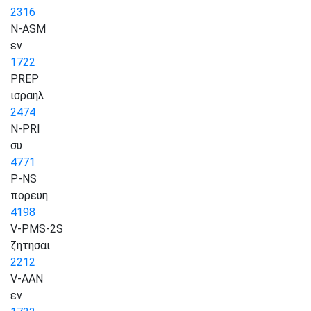
2316
N-ASM
εν
1722
PREP
ισραηλ
2474
N-PRI
συ
4771
P-NS
πορευη
4198
V-PMS-2S
ζητησαι
2212
V-AAN
εν