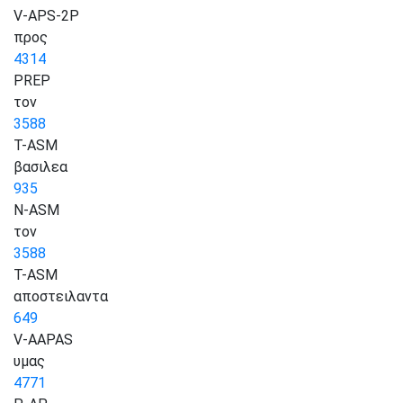
V-APS-2P
προς
4314
PREP
τον
3588
T-ASM
βασιλεα
935
N-ASM
τον
3588
T-ASM
αποστειλαντα
649
V-AAPAS
υμας
4771