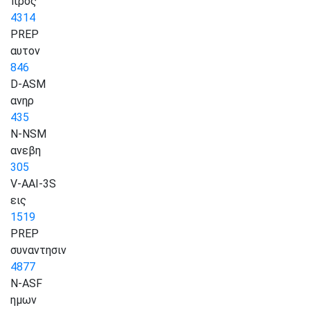
προς
4314
PREP
αυτον
846
D-ASM
ανηρ
435
N-NSM
ανεβη
305
V-AAI-3S
εις
1519
PREP
συναντησιν
4877
N-ASF
ημων