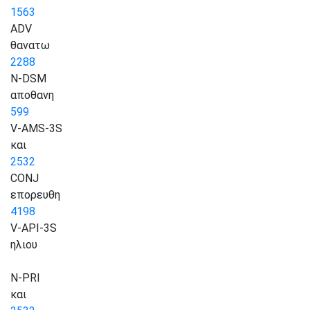
1563
ADV
θανατω
2288
N-DSM
αποθανη
599
V-AMS-3S
και
2532
CONJ
επορευθη
4198
V-API-3S
ηλιου
N-PRI
και