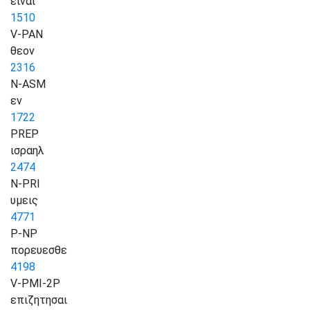
ειναι
1510
V-PAN
θεον
2316
N-ASM
εν
1722
PREP
ισραηλ
2474
N-PRI
υμεις
4771
P-NP
πορευεσθε
4198
V-PMI-2P
επιζητησαι