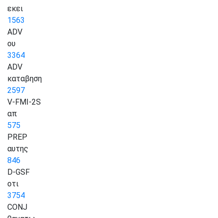
εκει
1563
ADV
ου
3364
ADV
καταβηση
2597
V-FMI-2S
απ
575
PREP
αυτης
846
D-GSF
οτι
3754
CONJ