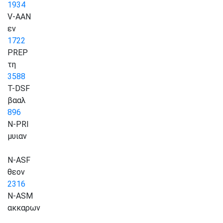
1934
V-AAN
εν
1722
PREP
τη
3588
T-DSF
βααλ
896
N-PRI
μυιαν
N-ASF
θεον
2316
N-ASM
ακκαρων