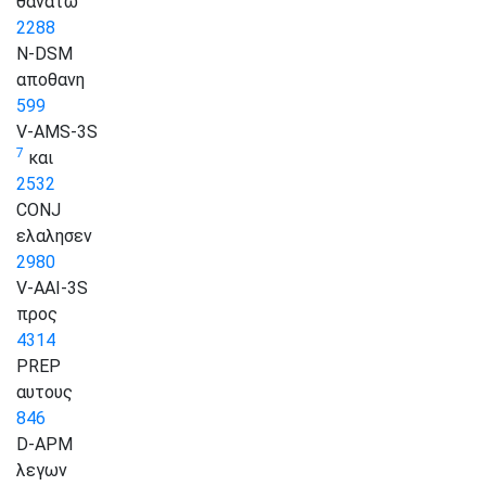
θανατω
2288
N-DSM
αποθανη
599
V-AMS-3S
7
και
2532
CONJ
ελαλησεν
2980
V-AAI-3S
προς
4314
PREP
αυτους
846
D-APM
λεγων