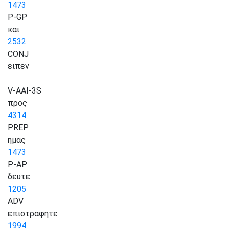
1473
P-GP
και
2532
CONJ
ειπεν
V-AAI-3S
προς
4314
PREP
ημας
1473
P-AP
δευτε
1205
ADV
επιστραφητε
1994