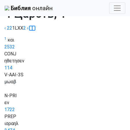
Библия
›
Септуагинта
Библия
онлайн
4 Царств, 1
‹ 22
1
LXX
2
›
1
και
2532
CONJ
ηθετησεν
114
V-AAI-3S
μωαβ
N-PRI
εν
1722
PREP
ισραηλ