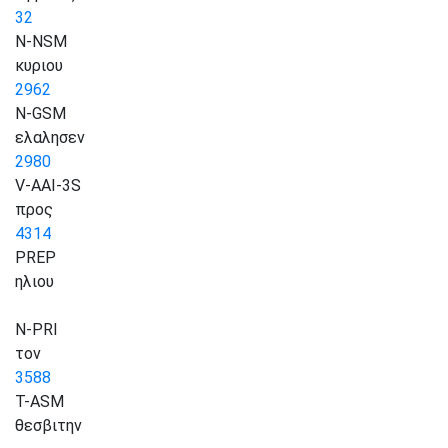
32
N-NSM
κυριου
2962
N-GSM
ελαλησεν
2980
V-AAI-3S
προς
4314
PREP
ηλιου
N-PRI
τον
3588
T-ASM
θεσβιτην