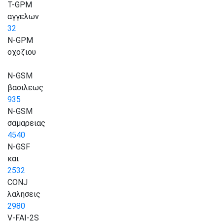
T-GPM
αγγελων
32
N-GPM
οχοζιου
N-GSM
βασιλεως
935
N-GSM
σαμαρειας
4540
N-GSF
και
2532
CONJ
λαλησεις
2980
V-FAI-2S