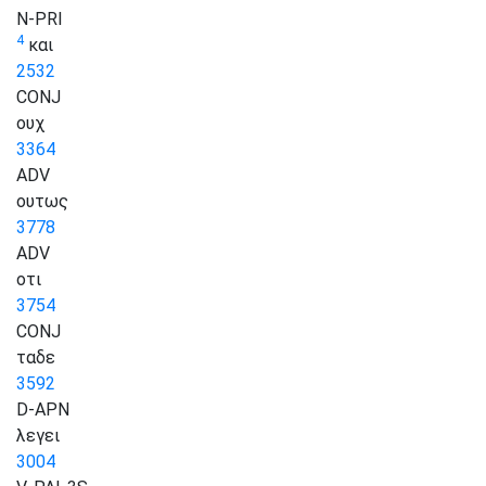
N-PRI
4
και
2532
CONJ
ουχ
3364
ADV
ουτως
3778
ADV
οτι
3754
CONJ
ταδε
3592
D-APN
λεγει
3004