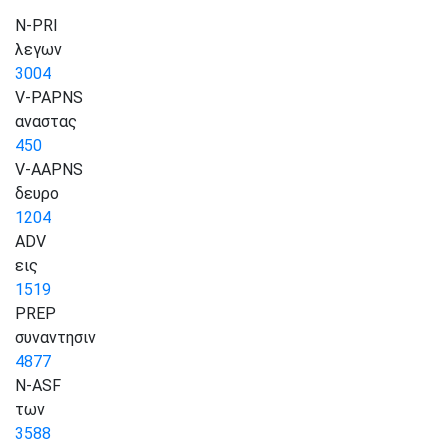
N-PRI
λεγων
3004
V-PAPNS
αναστας
450
V-AAPNS
δευρο
1204
ADV
εις
1519
PREP
συναντησιν
4877
N-ASF
των
3588