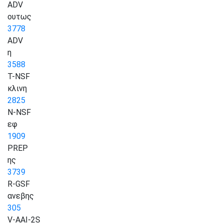
ADV
ουτως
3778
ADV
η
3588
T-NSF
κλινη
2825
N-NSF
εφ
1909
PREP
ης
3739
R-GSF
ανεβης
305
V-AAI-2S