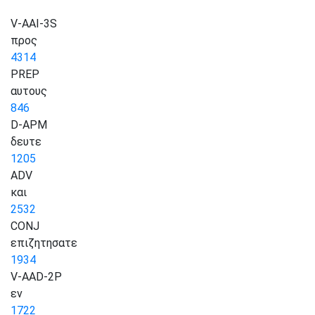
V-AAI-3S
προς
4314
PREP
αυτους
846
D-APM
δευτε
1205
ADV
και
2532
CONJ
επιζητησατε
1934
V-AAD-2P
εν
1722