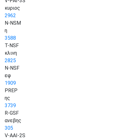
V-PAI-3S
κυριος
2962
N-NSM
η
3588
T-NSF
κλινη
2825
N-NSF
εφ
1909
PREP
ης
3739
R-GSF
ανεβης
305
V-AAI-2S