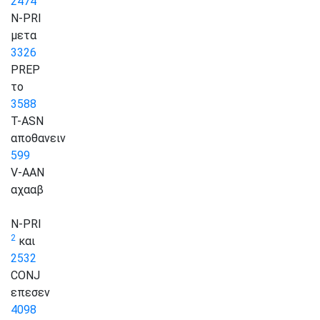
2474
N-PRI
μετα
3326
PREP
το
3588
T-ASN
αποθανειν
599
V-AAN
αχααβ
N-PRI
2
και
2532
CONJ
επεσεν
4098