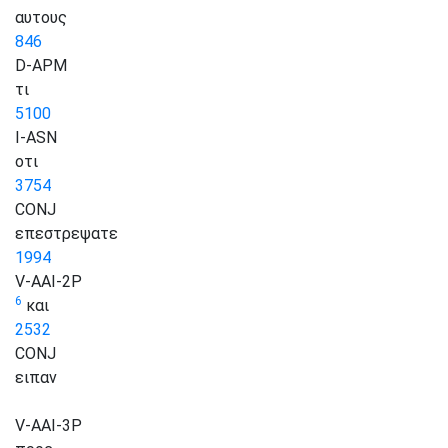
αυτους
846
D-APM
τι
5100
I-ASN
οτι
3754
CONJ
επεστρεψατε
1994
V-AAI-2P
6
και
2532
CONJ
ειπαν
V-AAI-3P